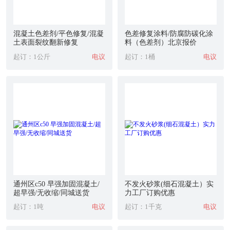
混凝土色差剂/平色修复/混凝
色差修复涂料/防腐防碳化涂
土表面裂纹翻新修复
料（色差剂）北京报价
起订：1公斤
电议
起订：1桶
电议
通州区c50 早强加固混凝土/
不发火砂浆(细石混凝土）实
超早强/无收缩/同城送货
力工厂订购优惠
起订：1吨
电议
起订：1千克
电议